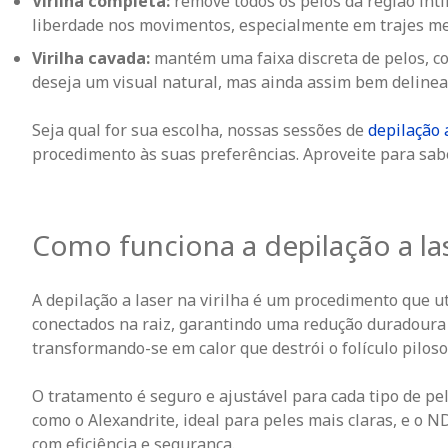
Virilha completa:
remove todos os pelos da região ínt
liberdade nos movimentos, especialmente em trajes me
Virilha cavada:
mantém uma faixa discreta de pelos, co
deseja um visual natural, mas ainda assim bem delinea
Seja qual for sua escolha, nossas sessões de
depilação a
procedimento às suas preferências. Aproveite para sa
Como funciona a depilação a las
A depilação a laser na virilha é um procedimento que u
conectados na raiz,
garantindo uma redução duradoura e 
transformando-se em calor que destrói o folículo piloso 
O tratamento é seguro e ajustável para cada tipo de pel
como o Alexandrite, ideal para peles mais claras, e o 
com eficiência e segurança.