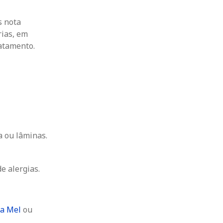
s nota
rias,
em
ratamento.
a ou lâminas.
e alergias.
da Mel
ou