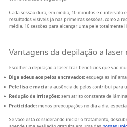
Cada sessão dura, em média, 10 minutos e o intervalo e
resultados visíveis já nas primeiras sessões, como a r
média
,
10 sessões
para alcançar uma pele totalmente li
Vantagens da depilação a laser n
Escolher a depilação a laser traz benefícios que vão mui
Diga adeus aos pelos encravados:
esqueça as inflama
Pele lisa e macia:
a ausência de pelos contribui para 
Redução de irritações:
sem atrito constante de lâmina
Praticidade:
menos preocupações no dia a dia, especi
Se você está considerando iniciar o tratamento, descub
agende uma avaliação gratuita em uma das
nossas uni