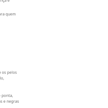
ança e
para quem
 os pelos
lo,
e ponta,
as e negras