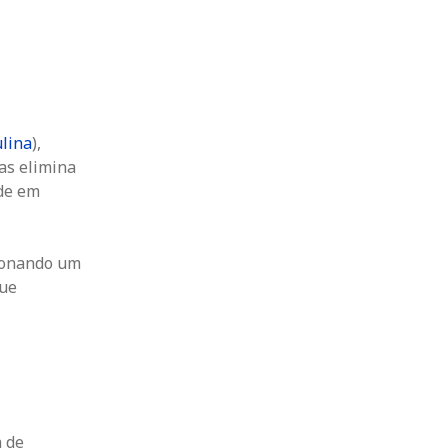
lina
),
as elimina
ade em
cionando um
que
a de