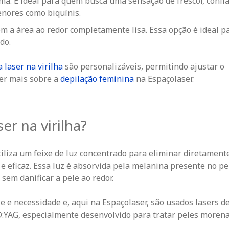
ima. É ideal para quem busca uma sensação de
frescor
, confi
nores como biquínis.
m a área ao redor completamente lisa. Essa opção é ideal 
do.
 laser na virilha
são personalizáveis, permitindo ajustar o
ber mais sobre a
depilação feminina
na Espaçolaser.
er na virilha?
tiliza um feixe de luz concentrado para eliminar
diretamente
eficaz. Essa luz é absorvida pela melanina presente no pe
sem danificar a pele ao redor.
e e necessidade e, aqui na Espaçolaser, são usados lasers d
ND:YAG, especialmente desenvolvido para tratar peles moren