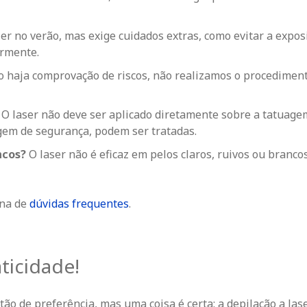
zer no verão, mas exige cuidados extras, como evitar a expos
armente.
 haja comprovação de riscos, não realizamos o procedimen
?
O laser não deve ser aplicado diretamente sobre a tatuage
m de segurança, podem ser tratadas.
ancos?
O laser não é eficaz em pelos claros, ruivos ou branco
ina de
dúvidas frequentes
.
ticidade!
ão de preferência, mas uma coisa é certa: a depilação a las