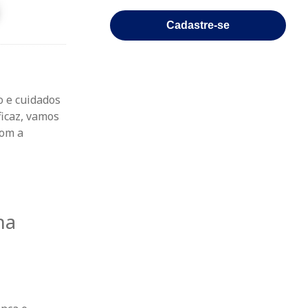
Cadastre-se
o e cuidados
icaz
, vamos
com a
ha