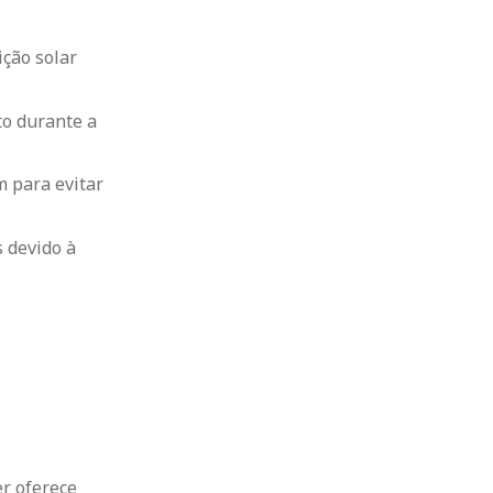
ição solar
to durante a
m para evitar
s devido à
er oferece