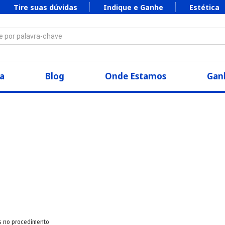
Tire suas dúvidas
Indique e Ganhe
Estética
 por palavra-chave
a
Blog
Onde Estamos
Ganh
s no procedimento