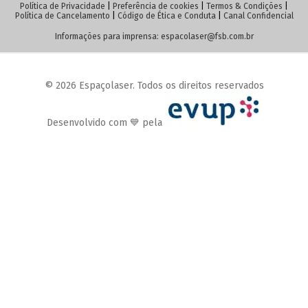
Política de Privacidade
|
Preferência de cookies
|
Termos & Condições
|
Política de Cancelamento
|
Código de Ética e Conduta
|
Canal Confidencial
Informações para imprensa:
espacolaser@fsb.com.br
© 2026 Espaçolaser. Todos os direitos reservados
Desenvolvido com 💙 pela