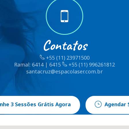
Contatos
+55 (11) 23971500
Ramal: 6414 | 6415
+55 (11) 996261812
santacruz@espacolaser.com.br
nhe 3 Sessões Grátis Agora
Agendar 