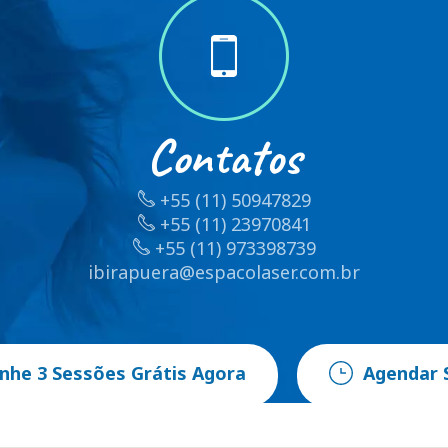
Contatos
+55 (11) 50947829
+55 (11) 23970841
+55 (11) 973398739
ibirapuera@espacolaser.com.br
nhe 3 Sessões Grátis Agora
Agendar 