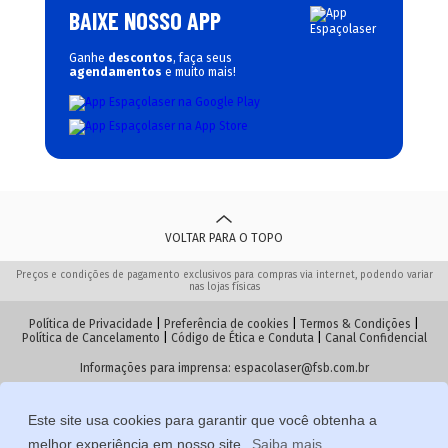
BAIXE NOSSO APP
Ganhe
descontos
, faça seus
agendamentos
e muito mais!
VOLTAR PARA O TOPO
Preços e condições de pagamento exclusivos para compras via internet, podendo variar
nas lojas físicas
Política de Privacidade
|
Preferência de cookies
|
Termos & Condições
|
Política de Cancelamento
|
Código de Ética e Conduta
|
Canal Confidencial
Informações para imprensa:
espacolaser@fsb.com.br
Este site usa cookies para garantir que você obtenha a
© 2026 Espaçolaser. Todos os direitos reservados
melhor experiência em nosso site.
Saiba mais