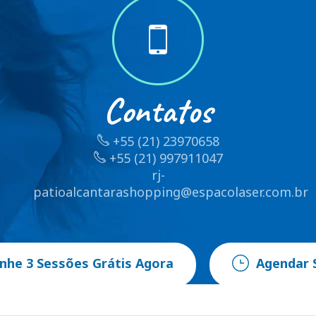
Contatos
+55 (21) 23970658
+55 (21) 997911047
rj-
patioalcantarashopping@espacolaser.com.br
nhe 3 Sessões Grátis Agora
Agendar 