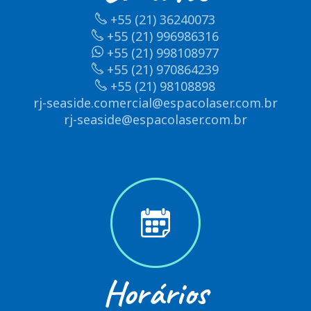
+55 (21) 36240073
+55 (21) 996986316
+55 (21) 998108977
+55 (21) 970864239
+55 (21) 98108898
rj-seaside.comercial@espacolaser.com.br
rj-seaside@espacolaser.com.br
Horários