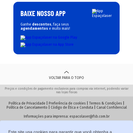
BAIXE NOSSO APP
Ganhe
descontos
, faça seus
agendamentos
e muito mais!
VOLTAR PARA O TOPO
Preços e condições de pagamento exclusivos para compras via internet, podendo variar
nas lojas físicas
Política de Privacidade
|
Preferência de cookies
|
Termos & Condições
|
Política de Cancelamento
|
Código de Ética e Conduta
|
Canal Confidencial
Informações para imprensa:
espacolaser@fsb.com.br
Este site usa cookies para garantir que você obtenha a