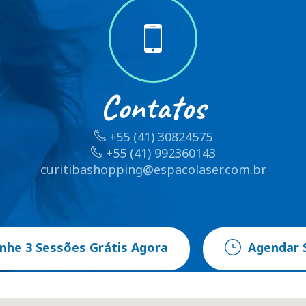
Contatos
+55 (41) 30824575
+55 (41) 992360143
curitibashopping@espacolaser.com.br
nhe 3 Sessões Grátis Agora
Agendar 