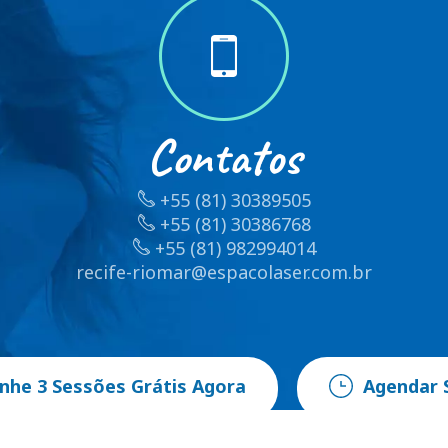
Contatos
+55 (81) 30389505
+55 (81) 30386768
+55 (81) 982994014
recife-riomar@espacolaser.com.br
nhe 3 Sessões Grátis Agora
Agendar 