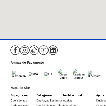
Formas de Pagamento
Mapa do Site
Espaçolaser
Categorias
Institucional
Ajuda
Quem somos
Depilação Feminina
Atletas
Dúvida
Onde estamos
Depilação Masculina
Investidor
Como m