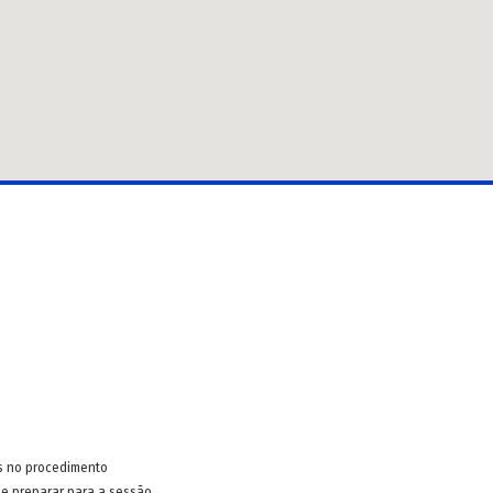
s no procedimento
e preparar para a sessão