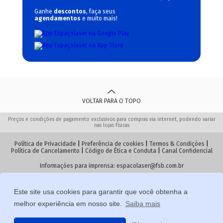
Ganhe
descontos
, faça seus
agendamentos
e muito mais!
VOLTAR PARA O TOPO
Preços e condições de pagamento exclusivos para compras via internet, podendo variar
nas lojas físicas
Política de Privacidade
|
Preferência de cookies
|
Termos & Condições
|
Política de Cancelamento
|
Código de Ética e Conduta
|
Canal Confidencial
Informações para imprensa:
espacolaser@fsb.com.br
Este site usa cookies para garantir que você obtenha a
© 2026 Espaçolaser. Todos os direitos reservados
melhor experiência em nosso site.
Saiba mais