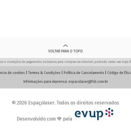
VOLTAR PARA O TOPO
os e condições de pagamento exclusivos para compras via internet, podendo variar nas lojas fí
ncia de cookies
|
Termos & Condições
|
Política de Cancelamento
|
Código de Étic
Informações para imprensa:
espacolaser@fsb.com.br
© 2026 Espaçolaser. Todos os direitos reservados
Desenvolvido com 💙 pela