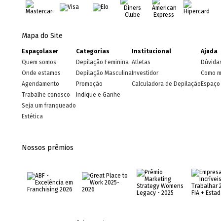
Mapa do Site
Espaçolaser
Categorias
Institucional
Ajuda
Quem somos
Depilação Feminina
Atletas
Dúvida
Onde estamos
Depilação Masculina
Investidor
Como m
Agendamento
Promoção
Calculadora de Depilação
Espaço 
Trabalhe conosco
Indique e Ganhe
Seja um franqueado
Estética
Nossos prêmios