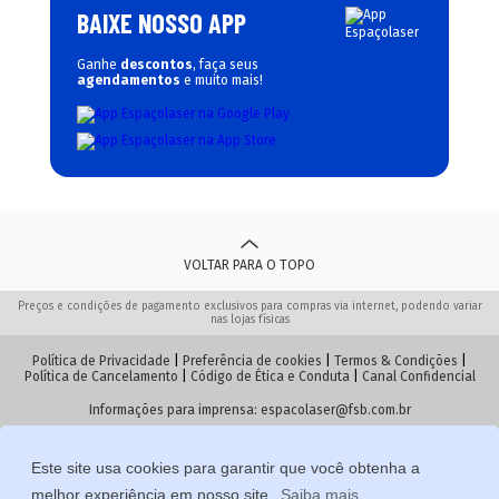
BAIXE NOSSO APP
Ganhe
descontos
, faça seus
agendamentos
e muito mais!
VOLTAR PARA O TOPO
Preços e condições de pagamento exclusivos para compras via internet, podendo variar
nas lojas físicas
Política de Privacidade
|
Preferência de cookies
|
Termos & Condições
|
Política de Cancelamento
|
Código de Ética e Conduta
|
Canal Confidencial
Informações para imprensa:
espacolaser@fsb.com.br
Este site usa cookies para garantir que você obtenha a
© 2026 Espaçolaser. Todos os direitos reservados
melhor experiência em nosso site.
Saiba mais