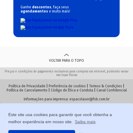
Ganhe
descontos
, faça seus
agendamentos
e muito mais!
VOLTAR PARA O TOPO
Preços e condições de pagamento exclusivos para compras via internet, podendo variar
nas lojas físicas
Política de Privacidade
|
Preferência de cookies
|
Termos & Condições
|
Política de Cancelamento
|
Código de Ética e Conduta
|
Canal Confidencial
Informações para imprensa:
espacolaser@fsb.com.br
Este site usa cookies para garantir que você obtenha a
© 2026 Espaçolaser. Todos os direitos reservados
melhor experiência em nosso site.
Saiba mais