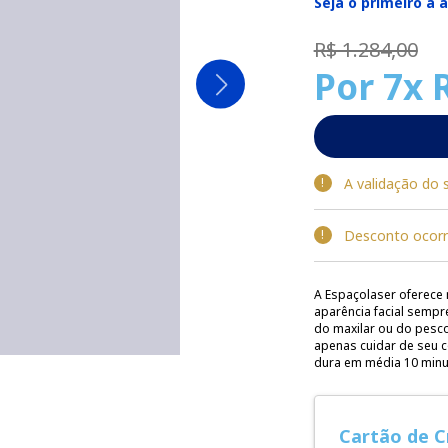
Seja o primeiro a 
R$ 1.284,00
Por
7x 
A validação do 
Desconto ocorr
A Espaçolaser oferece
aparência facial sempr
do maxilar ou do pescoç
apenas cuidar de seu c
dura em média 10 minut
Cartão de C