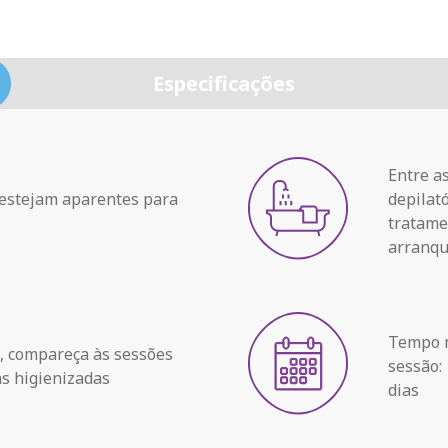
Especificações
Entre a
 estejam aparentes para
depilat
tratame
arranqu
Tempo m
a, compareça às sessões
sessão: 
s higienizadas
dias