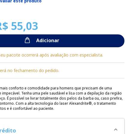
avaliar este produto
R$ 55,03
Adicionar
seu pacote ocorrerá após avaliação com especialista.
erá no fechamento do pedido.
 mais conforto e comodidade para homens que precisam de uma
e impecável. Tenha uma pele saudável e lisa com a depilação da região
o. É possível se livrar totalmente dos pelos da barba ou, caso prefira,
ontorno. Com a alta tecnologia do laser Alexandrite®, o tratamento
os e é confortável ao paciente.
rédito