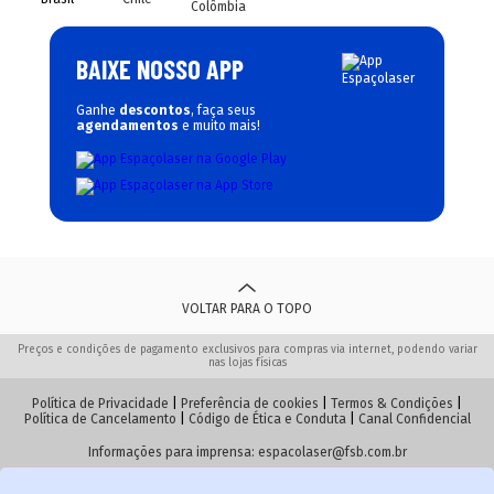
Colômbia
BAIXE NOSSO APP
Ganhe
descontos
, faça seus
agendamentos
e muito mais!
VOLTAR PARA O TOPO
Preços e condições de pagamento exclusivos para compras via internet, podendo variar
nas lojas físicas
Política de Privacidade
|
Preferência de cookies
|
Termos & Condições
|
Política de Cancelamento
|
Código de Ética e Conduta
|
Canal Confidencial
Informações para imprensa:
espacolaser@fsb.com.br