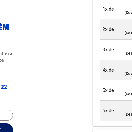
1x de
(Des
BÉM
2x de
(Des
3x de
Cabeça
(Des
te
4x de
(Des
,22
5x de
(Des
6x de
(Des
r