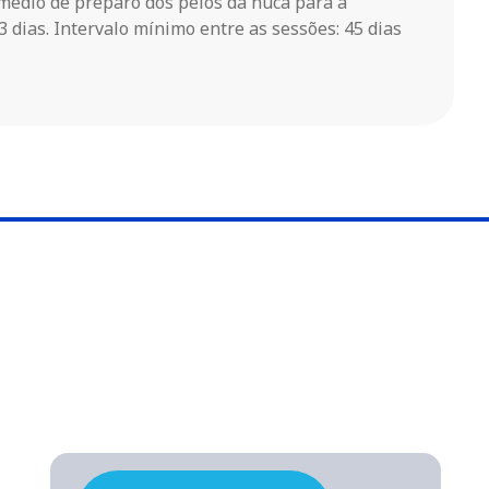
édio de preparo dos pelos da nuca para a
3 dias. Intervalo mínimo entre as sessões: 45 dias