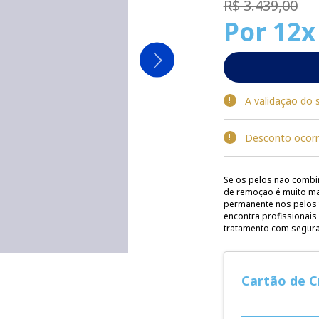
R$ 3.439,00
Por
12x
A validação do 
Desconto ocorr
Se os pelos não combi
de remoção é muito mai
permanente nos pelos t
encontra profissionais
tratamento com seguran
Cartão de C