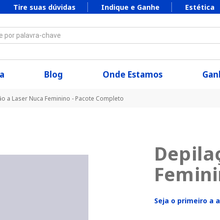
Tire suas dúvidas
Indique e Ganhe
Estética
 por palavra-chave
a
Blog
Onde Estamos
Ganh
ão a Laser Nuca Feminino - Pacote Completo
Depila
Femini
Seja o primeiro a 