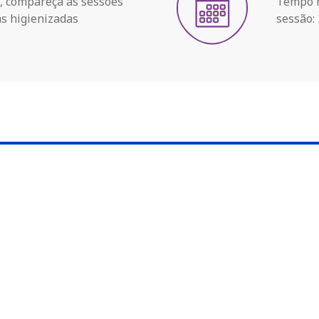
a, compareça às sessões
Tempo m
s higienizadas
sessão: 