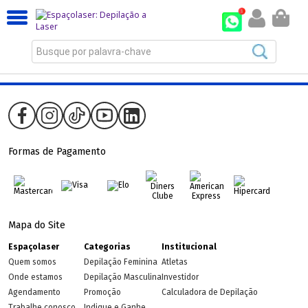
Busque por palavra-chave
Formas de Pagamento
Mapa do Site
Espaçolaser
Categorias
Institucional
Quem somos
Depilação Feminina
Atletas
Onde estamos
Depilação Masculina
Investidor
Agendamento
Promoção
Calculadora de Depilação
Trabalhe conosco
Indique e Ganhe