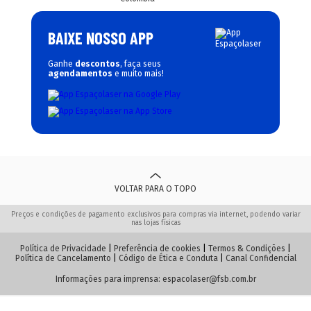
BAIXE NOSSO APP
Ganhe
descontos
, faça seus
agendamentos
e muito mais!
VOLTAR PARA O TOPO
Preços e condições de pagamento exclusivos para compras via internet, podendo variar
nas lojas físicas
Política de Privacidade
|
Preferência de cookies
|
Termos & Condições
|
Política de Cancelamento
|
Código de Ética e Conduta
|
Canal Confidencial
Informações para imprensa:
espacolaser@fsb.com.br