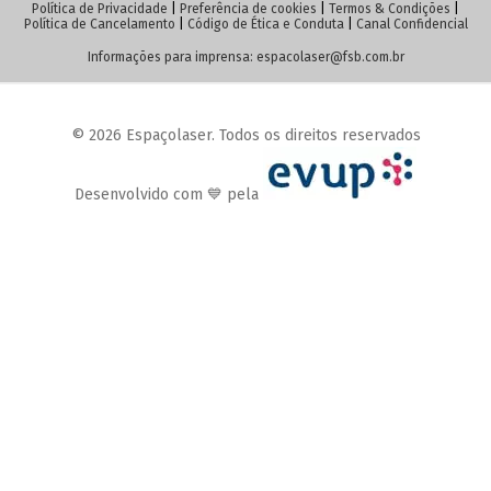
Política de Privacidade
|
Preferência de cookies
|
Termos & Condições
|
Política de Cancelamento
|
Código de Ética e Conduta
|
Canal Confidencial
Informações para imprensa:
espacolaser@fsb.com.br
© 2026 Espaçolaser. Todos os direitos reservados
Desenvolvido com 💙 pela