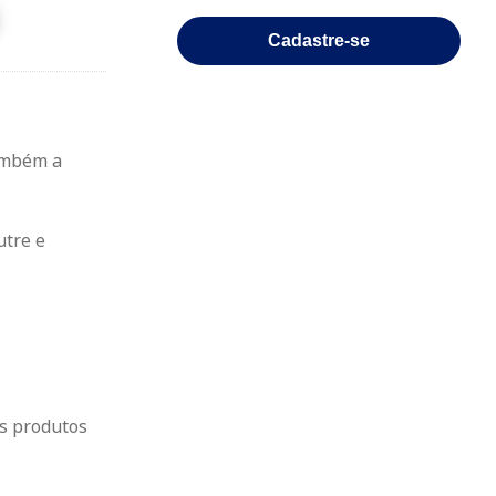
Cadastre-se
também a
utre e
s produtos