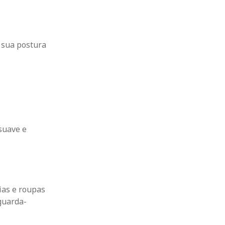
 sua postura
suave e
ias e roupas
guarda-