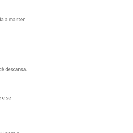
da a manter
cê descansa.
 e se