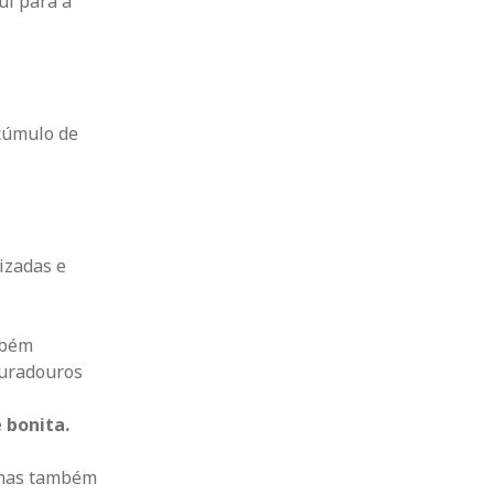
ui para a
cúmulo de
izadas e
mbém
duradouros
 bonita.
 mas também