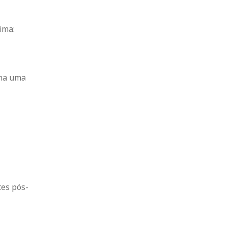
ima:
ona uma
tes pós-