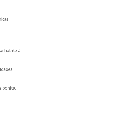
nicas
e hábito à
idades
e bonita,