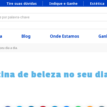
Tire suas dúvidas
Indique e Ganhe
Estética
 por palavra-chave
a
Blog
Onde Estamos
Ganh
eu dia a dia.
ina de beleza no seu di