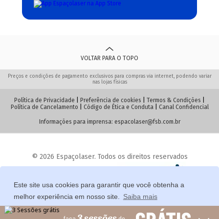
VOLTAR PARA O TOPO
Preços e condições de pagamento exclusivos para compras via internet, podendo variar
nas lojas físicas
Política de Privacidade
|
Preferência de cookies
|
Termos & Condições
|
Política de Cancelamento
|
Código de Ética e Conduta
|
Canal Confidencial
Informações para imprensa:
espacolaser@fsb.com.br
© 2026 Espaçolaser. Todos os direitos reservados
Desenvolvido com 💙 pela
Este site usa cookies para garantir que você obtenha a
melhor experiência em nosso site.
Saiba mais
3 sessões
faça
de
Permitir cookies
Preferências de Cookie