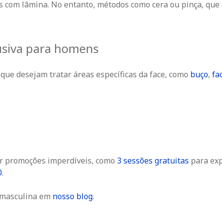
os com lâmina. No entanto, métodos como cera ou pinça, que
lusiva para homens
ue desejam tratar áreas específicas da face, como
buço
,
fa
tar promoções imperdíveis, como
3 sessões gratuitas
para exp
0
.
o masculina em
nosso blog
.