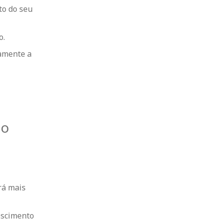
to do seu
o.
vamente a
lo
rá mais
rescimento