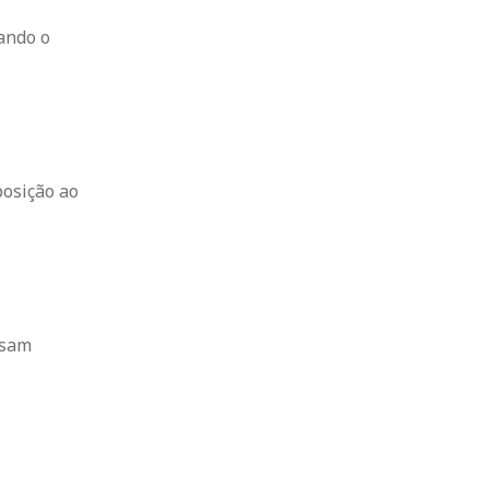
ando o
posição ao
usam