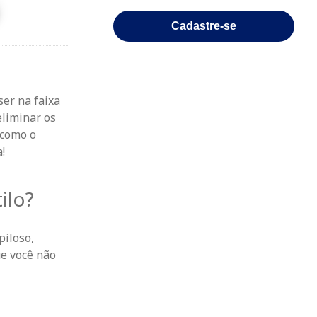
Cadastre-se
ser na faixa
eliminar os
 como o
!
ilo?
piloso,
ue você não