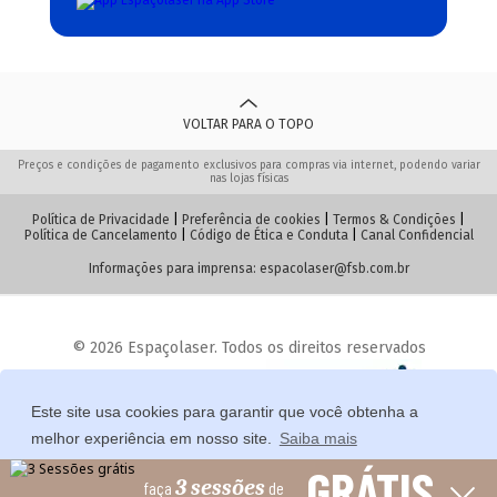
VOLTAR PARA O TOPO
Preços e condições de pagamento exclusivos para compras via internet, podendo variar
nas lojas físicas
Política de Privacidade
|
Preferência de cookies
|
Termos & Condições
|
Política de Cancelamento
|
Código de Ética e Conduta
|
Canal Confidencial
Informações para imprensa:
espacolaser@fsb.com.br
© 2026 Espaçolaser. Todos os direitos reservados
Desenvolvido com 💙 pela
Este site usa cookies para garantir que você obtenha a
melhor experiência em nosso site.
Saiba mais
GRÁTIS
3 sessões
faça
de
Permitir cookies
Preferências de Cookie