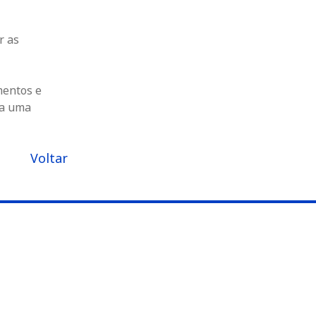
r as
mentos e
ra uma
Voltar