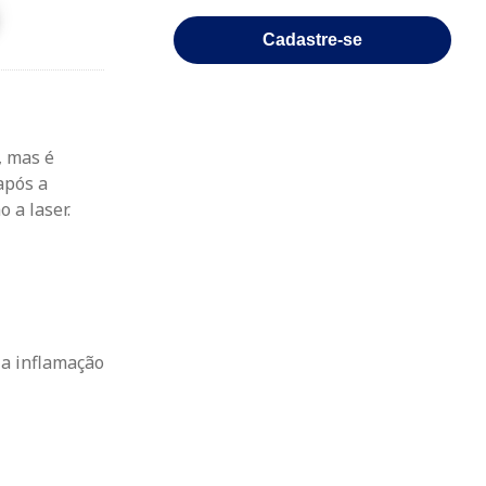
Cadastre-se
, mas é
após a
 a laser.
 a inflamação