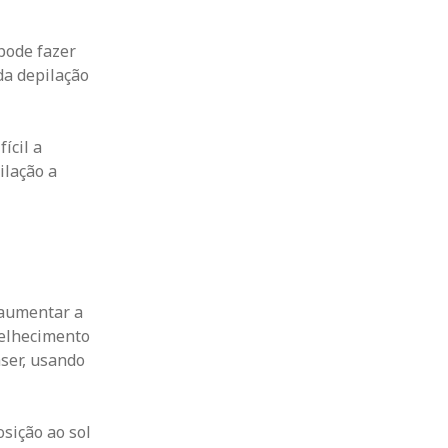
 pode fazer
da depilação
ícil a
ilação a
e aumentar a
velhecimento
aser, usando
sição ao sol