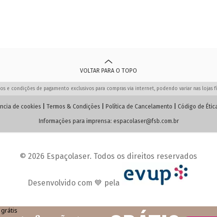
VOLTAR PARA O TOPO
os e condições de pagamento exclusivos para compras via internet, podendo variar nas lojas fí
ncia de cookies
|
Termos & Condições
|
Política de Cancelamento
|
Código de Étic
Informações para imprensa:
espacolaser@fsb.com.br
© 2026 Espaçolaser. Todos os direitos reservados
Desenvolvido com 💙 pela