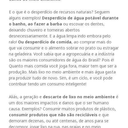
E o que é o desperdício de recursos naturais? Seguem
alguns exemplos!
Desperdício de água potável durante
o banho, ao fazer a barba
ou escovar os dentes,
deixando chuveiro e torneiras abertos
desnecessariamente. E a água limpa indo embora pelo
ralo!
Ou desperdício de comida
, ao comprar mais do
que vai consumir e o alimento sobrar no prato ou estragar
na geladeira. Você sabia que a agropecuária e a indústria
são os maiores consumidores de água do Brasil? Pois é!
Quanto mais comida você joga fora, maior tem que ser a
produção. Mais lixo no meio ambiente e mais água gasta
pra produzir tudo de novo. Sim, é um ciclo, e você pode
contribuir tendo um consumo inteligente!
Aliás, a geração e
descarte de lixo no meio ambiente
é
um dos maiores impactos e danos que o ser humano
causa. Exemplos? Consumir muitos produtos de plástico
,
consumir produtos que não são recicláveis
e que
demoram dezenas, ou até centenas, de anos para se
decompor, jogar lixo na rua, nas praias e no meio