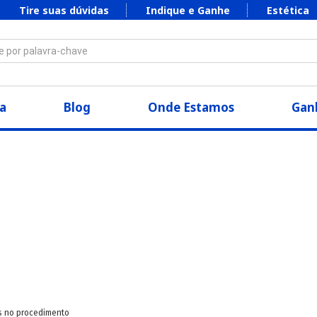
Tire suas dúvidas
Indique e Ganhe
Estética
 por palavra-chave
a
Blog
Onde Estamos
Ganh
s no procedimento